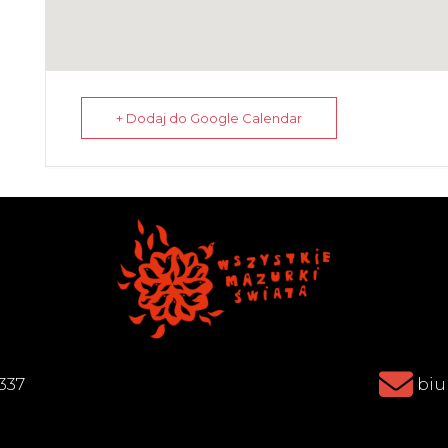
+ Dodaj do Google Calendar
337
biu