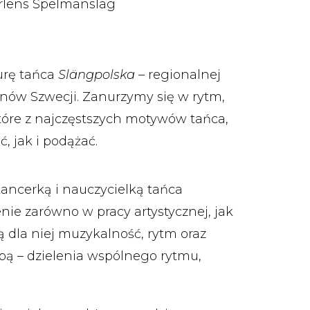
erlens Spelmanslag
urę tańca
Slängpolska
– regionalnej
nów Szwecji. Zanurzymy się w rytm,
tóre z najczęstszych motywów tańca,
, jak i podążać.
tancerką i nauczycielką tańca
ie zarówno w pracy artystycznej, jak
 dla niej muzykalność, rytm oraz
bą – dzielenia wspólnego rytmu,