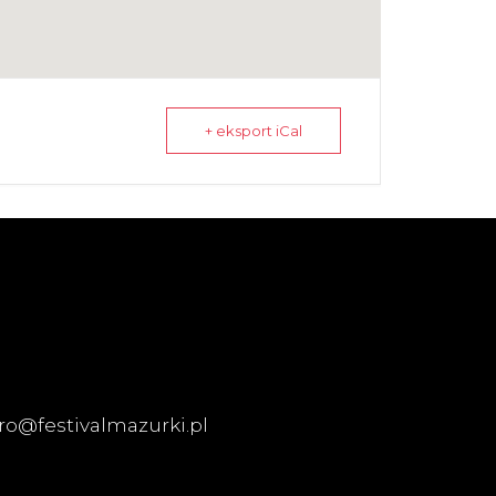
+ eksport iCal
ro@festivalmazurki.pl