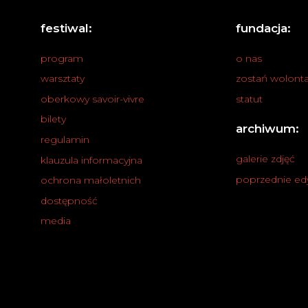
festiwal:
fundacja:
program
o nas
warsztaty
zostań wolonta
oberkowy savoir-vivre
statut
bilety
archiwum:
regulamin
galerie zdjęć
klauzula informacyjna
poprzednie ed
ochrona małoletnich
dostępność
media