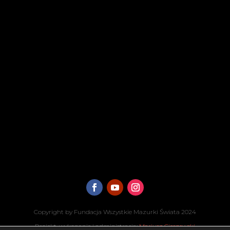
Copyright by Fundacja Wszystkie Mazurki Świata 2024
Projekt, wykonanie i administracja:
Mariusz Cieszewski