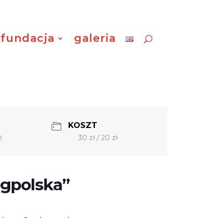
fundacja
galeria
KOSZT
30 zł / 20 zł
0
ngpolska”