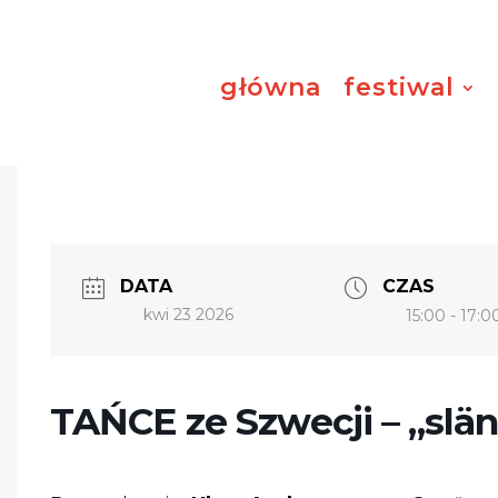
główna
festiwal
DATA
CZAS
kwi 23 2026
15:00 - 17:0
TAŃCE ze Szwecji – „slä