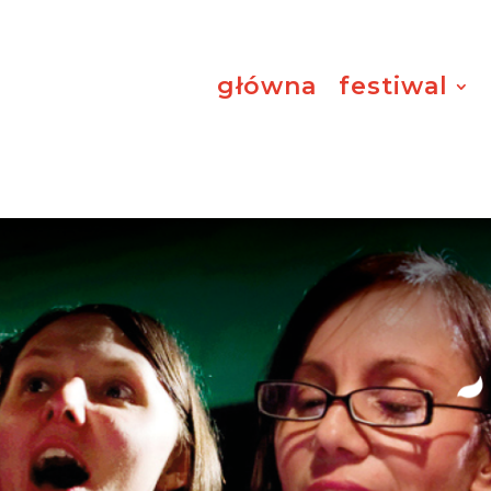
główna
festiwal