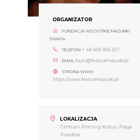
ORGANIZATOR
FUNDACJA WSZYSTKIE MAZURKI
ŚWIATA
+ 48 606 966 337
TELEFON
biuro@festivalmazurki.pl
EMAIL
STRONA WWW
https://www.festivalmazurki.pl
LOKALIZACJA
Centrum Promocji Kultury Praga
Południe