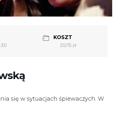
KOSZT
20/15 zł
4:30
owską
nia się w sytuacjach śpiewaczych. W