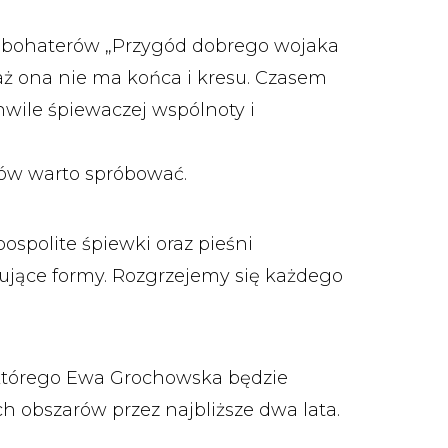
 z bohaterów „Przygód dobrego wojaka
waż ona nie ma końca i kresu. Czasem
 chwile śpiewaczej wspólnoty i
ów warto spróbować.
ospolite śpiewki oraz pieśni
ujące formy. Rozgrzejemy się każdego
 którego Ewa Grochowska będzie
h obszarów przez najbliższe dwa lata.