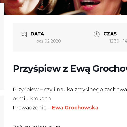
DATA
CZAS
paź 02 2020
12:30 - 1
Przyśpiew z Ewą Groch
Przyśpiew – czyli nauka zmyślnego zachowa
ośmiu krokach.
Prowadzenie –
Ewa Grochowska