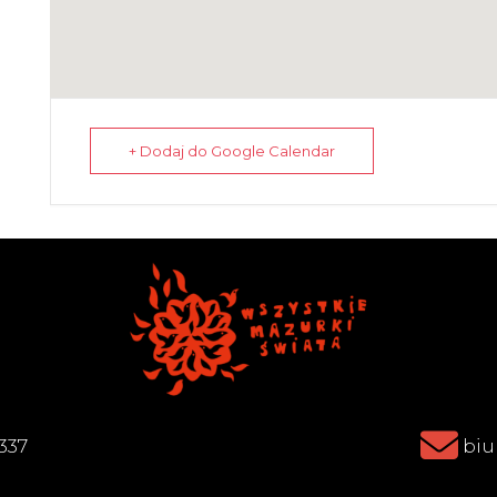
+ Dodaj do Google Calendar
337
biu