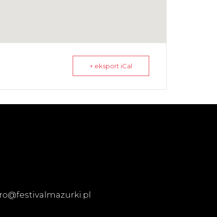
+ eksport iCal
ro@festivalmazurki.pl