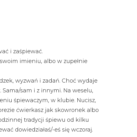
ać i zaśpiewać.
swoim imieniu, albo w zupełnie
adzek, wyzwań i zadań. Choć wydaje
sz. Sama/sam i z innymi. Na weselu,
niu śpiewaczym, w klubie. Nucisz,
mprezie ćwierkasz jak skowronek albo
dzinnej tradycji śpiewu od kilku
ewać dowiedziałaś/-eś się wczoraj.