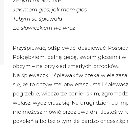
Żebym miała nute
Jak mom głos, jak mom głos
Tobym se śpiewała
Ze słowiczkiem we wroz
Przyśpiewać, odśpiewać, dośpiewać. Pośpiew
Półgębkiem, pełną gębą, swoim głosem i w 
obcym – na przykład zmarłych przodków.
Na śpiewaczki i śpiewaków czeka wiele zas
się, że to oczywiste: otwierasz usta i śpiewa
pogrzebie, wieczorze panieńskim, zgromadze
wołasz, wydzierasz się. Na drugi dzień po i
nie możesz mówić przez dwa dni. Jesteś w ro
pokoleń albo też o tym, że bardzo chcesz śpi