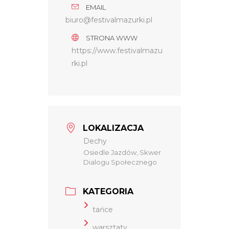
EMAIL
biuro@festivalmazurki.pl
STRONA WWW
https://www.festivalmazu
rki.pl
LOKALIZACJA
Dechy
Osiedle Jazdów, Skwer
Dialogu Społecznego
KATEGORIA
tańce
warsztaty