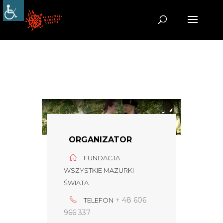
ORGANIZATOR
FUNDACJA
WSZYSTKIE MAZURKI
ŚWIATA
+ 48 606
TELEFON
966 337